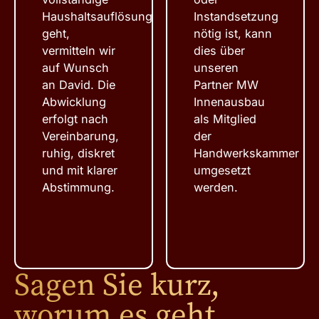
Haushaltsauflösung
Instandsetzung
geht,
nötig ist, kann
vermitteln wir
dies über
auf Wunsch
unseren
an David. Die
Partner MW
Abwicklung
Innenausbau
erfolgt nach
als Mitglied
Vereinbarung,
der
ruhig, diskret
Handwerkskammer
und mit klarer
umgesetzt
Abstimmung.
werden.
Sagen Sie kurz,
worum es geht.