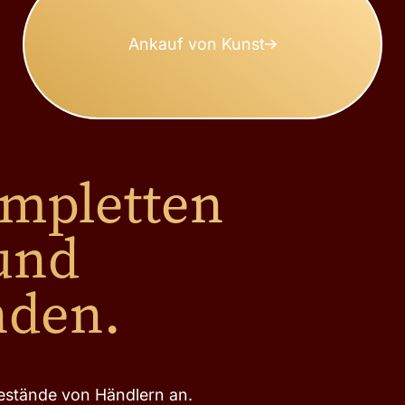
Ankauf von Kunst
ompletten
und
nden.
stände von Händlern an.