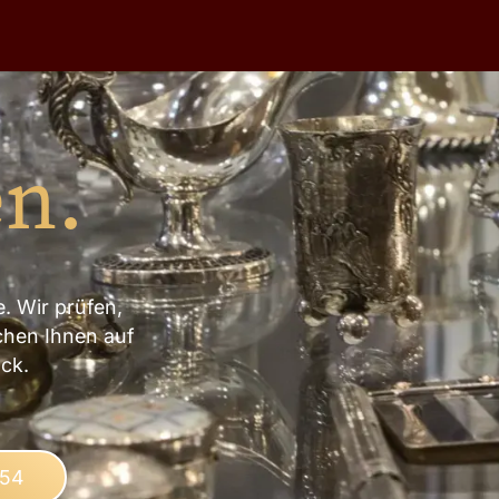
en.
. Wir prüfen,
chen Ihnen auf
ck.
 54