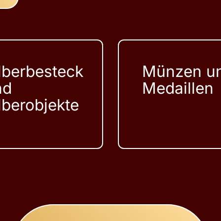
lberbesteck
Münzen u
nd
Medaillen
lberobjekte